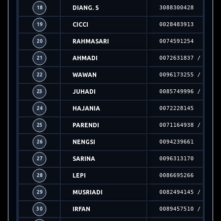
DIANG. S
3088300428
18
CICCI
0028483913
19
RAHMASARI
0074591254
20
AHMADI
0072631837 / 2024
21
WAWAN
0096173255 / 2024
22
JUHADI
0085749996 / 2024
23
HAJANIA
0072228145
24
PARENDI
0071164938 / 2024
25
NENGSI
0094239661
26
SARINA
0096313170
27
LEPI
0086695266
28
MUSRIADI
0082494145 / 2024
29
IRFAN
0089457510 / 2024
30