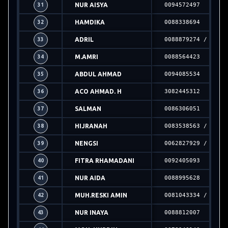
NUR AISYA
0094572497
31
HAMDIKA
0088338694
32
ADRIL
0088879274 / 2024
33
M.AMRI
0088564423
34
ABDUL AHMAD
0094085534
35
ACO AHMAD. H
3082445312
36
SALMAN
0086306051
37
HIJRANAH
0083538563 / 2024
38
NENGSI
0062827929 / 2024
39
FITRA RHAMADANI
0092405093
40
NUR AIDA
0088995628
41
MUH.RESKI AMIN
0081043334 / 2024
42
NUR INAYA
0088812007
43