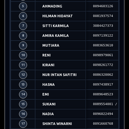
AHMADING
0094603126
5
HILMAN HIDAYAT
0081937574
6
SITTI KARMILA
3084427373
7
AMIRA KAMILA
0097139122
8
MUTIARA
0083653610
9
RENI
0098979061
10
KIRANI
0098261772
11
NUR INTAN SAFITRI
0086320062
12
HASNA
0097438917
13
EMI
0089648523
14
SUKANI
0089554001 / 2024
15
NADIA
0096022494
16
SHINTA WINARNI
0091660768
17