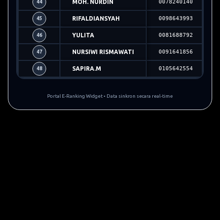
MOH. NURDIN
0078240140
44
RIFALDIANSYAH
0098643993
45
YULITA
0081688792
46
NURSIWI RISMAWATI
0091641856
47
SAPIRA.M
0105642554
48
Portal E-Ranking Widget • Data sinkron secara real-time
PEMERINTAH PROVINSI 
Rapor Prestasi & Nilai Detil
DINAS PENDIDIKAN DAN 
UPTD SMK NEGER
Jalan Poros Tutar Desa Ambopadang 
Email: smkn1tutar@
TRANSKRIP NILAI RAPOR UP