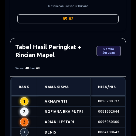
Desain dan Prosedur Busana
85.82
Tabel Hasil Peringkat +
Semua
Jurusan
Rincian Mapel
Siswa:
48
dari
48
RANK
NAMA SISWA
NISN/NIS
1
ARMAYANTI
0098200137
2
NOFIANA EKA PUTRI
0081602644
3
ARIANI LESTARI
0096930300
DENIS
0084100643
4