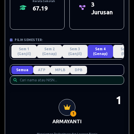
Rerata Sekolah
3
67.19
Jurusan
PILIH SEMESTER:
Sem 1
Sem 2
Sem 3
Sem 4
Sem 5
(Ganjil)
(Genap)
(Ganjil)
(Genap)
(PKL)
Semua
ATP
MPLB
DPB
1
1
ARMAYANTI
Manajemen Perkantoran dan Layanan Bisnis